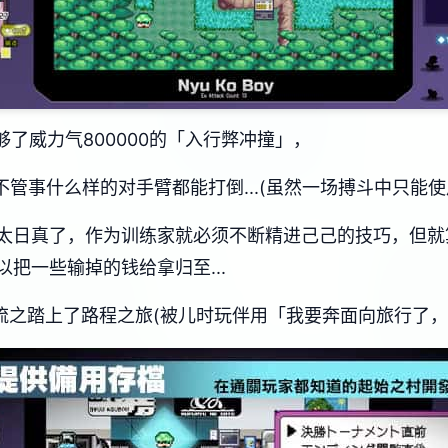
够了威力气800000的「入行弊冲撞」，
不管事什么样的对手臂都能打倒...(虽然一场搏斗中只能使
太日真了，作为训练家就必须不断精进己己的技巧，但就
把一些输掉的钱给拿归至...
流之踏上了路程之旅(被儿时玩伴用「我要奔面向旅行了