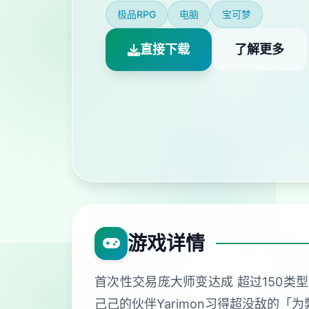
极品RPG
电脑
宝可梦
直接下载
了解更多
游戏详情
首次性交易庞大师变达成 超过150类型用
己己的伙伴Yarimon习得超没敌的「