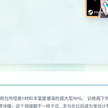
在所怪兽!!材料丰富度爆演的超大型RPG。 训练阁下的Y
为弊冲撞」这个领域都不一样子讫...无与伦比后成为宝估计