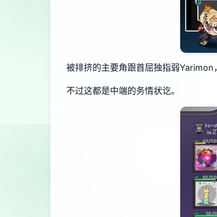
被排挤的主要角跟首屈独指弱Yarimon
不过这都是中端的务情状讫。