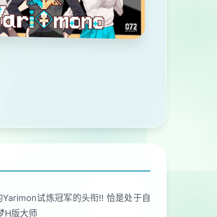
arimon试炼冠军的头衔!! 恰是处于自
梦H版大师