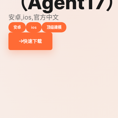
（Agent17
安卓,ios,官方中文
安卓
ios
顶级建模
快速下载