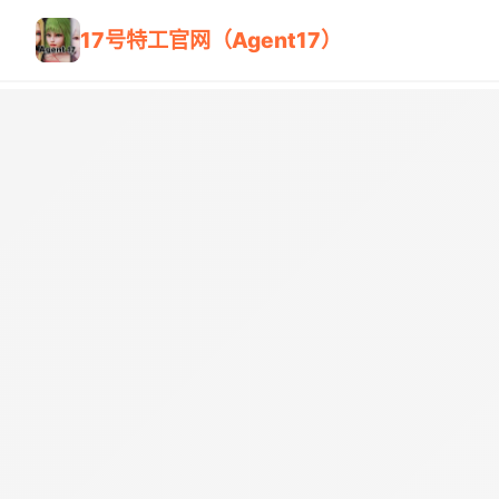
17号特工官网（Agent17）