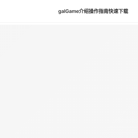
galGame介绍
操作指南
快速下载