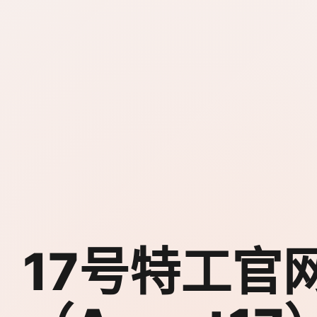
17号特工官