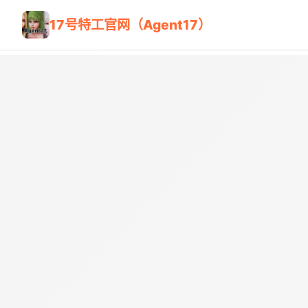
17号特工官网（Agent17）